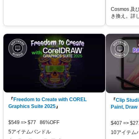
Cosmos 
き換え。詳
『
Freedom to Create with COREL
『
Clip Studi
Graphics Suite 2025
』
Paint, Draw
$549 => $77 86%OFF
$407 => $2
5アイテムバンドル
10アイテム