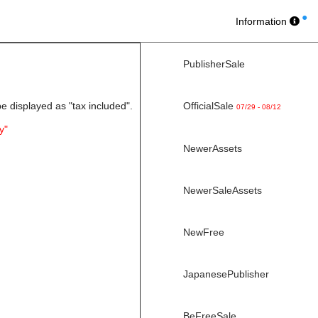
Information
PublisherSale
be displayed as "tax included".
OfficialSale
07/29 - 08/12
y"
NewerAssets
NewerSaleAssets
NewFree
JapanesePublisher
BeFreeSale