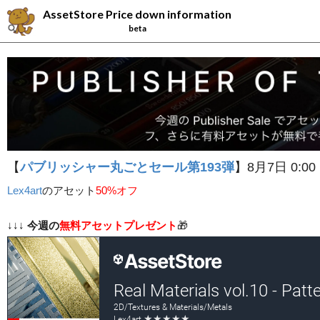
AssetStore Price down information
beta
【
パブリッシャー丸ごとセール第193弾
】8月7日 0:00
Lex4art
の
アセット
50%オフ
↓↓↓
今週の
無料アセットプレゼント
🎁