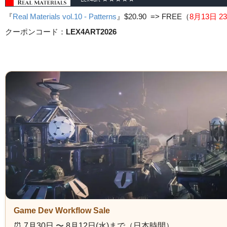
『
Real Materials vol.10 - Patterns
』
$20.90 => FREE
（
8月13日 23
クーポンコード：
LEX4ART2026
Game Dev Workflow Sale
⏰️ 7月30日 〜 8月12日(水)まで（日本時間）