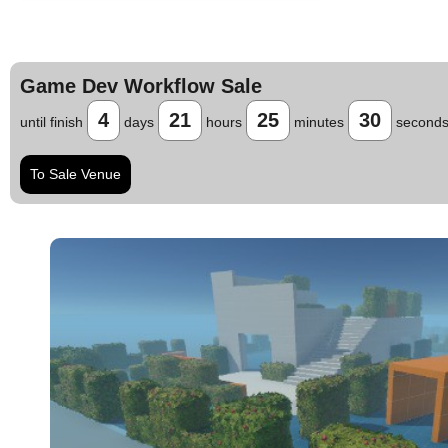
Game Dev Workflow Sale
4
21
25
29
until finish
days
hours
minutes
second
To Sale Venue