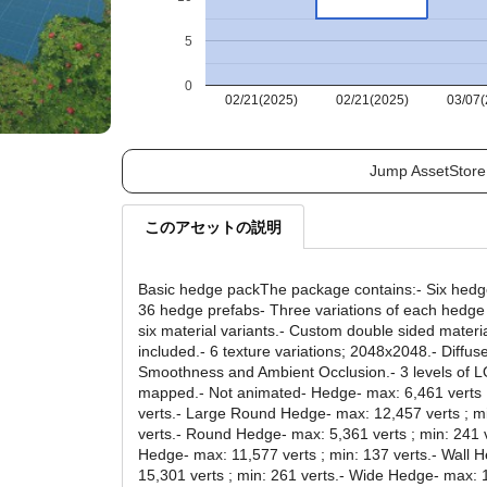
5
0
02/21(2025)
02/21(2025)
03/07(
Jump AssetStore
このアセットの説明
Basic hedge packThe package contains:- Six hedg
36 hedge prefabs- Three variations of each hedge
six material variants.- Custom double sided materi
included.- 6 texture variations; 2048x2048.- Diffus
Smoothness and Ambient Occlusion.- 3 levels of 
mapped.- Not animated- Hedge- max: 6,461 verts 
verts.- Large Round Hedge- max: 12,457 verts ; m
verts.- Round Hedge- max: 5,361 verts ; min: 241 ve
Hedge- max: 11,577 verts ; min: 137 verts.- Wall 
15,301 verts ; min: 261 verts.- Wide Hedge- max: 