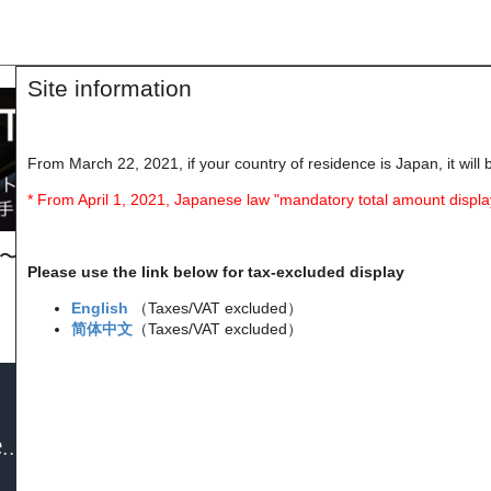
Site information
From March 22, 2021, if your country of residence is Japan, it will 
* From April 1, 2021, Japanese law "mandatory total amount displa
 〜 8月13日(木) 23:59まで
Please use the link below for tax-excluded display
English
（Taxes/VAT excluded）
简体中文
（Taxes/VAT excluded）