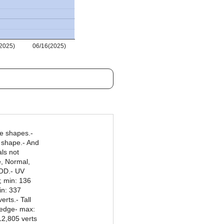
2025)
06/16(2025)
e shapes.-
 shape.- And
als not
e, Normal,
LOD.- UV
; min: 136
in: 337
rts.- Tall
Hedge- max:
12,805 verts