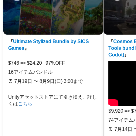
『
Ultimate Stylized Bundle by SICS
『
Cosmos E
Games
』
Tools bundl
Godot)
』
$746 => $24.20 97%OFF
16アイテムバンドル
⏰️ 7月19日 〜 8月9日(日) 3:00まで
Unityアセットストアにて引き換え。詳し
くは
こちら
$9,920 => 
74アイテム
⏰️ 7月14日 