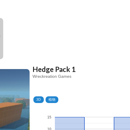
s
Hedge Pack 1
Wreckreation Games
3D
植物
15
10