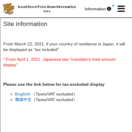
AssetStore Price down information
Information
beta
Site information
From March 22, 2021, if your country of residence is Japan, it will
be displayed as "tax included".
パブリッシャー丸ごとセール第193弾
今週の
無料アセットプレゼント
🎁
* From April 1, 2021, Japanese law "mandatory total amount
display"
Please use the link below for tax-excluded display
English
（Taxes/VAT excluded）
简体中文
（Taxes/VAT excluded）