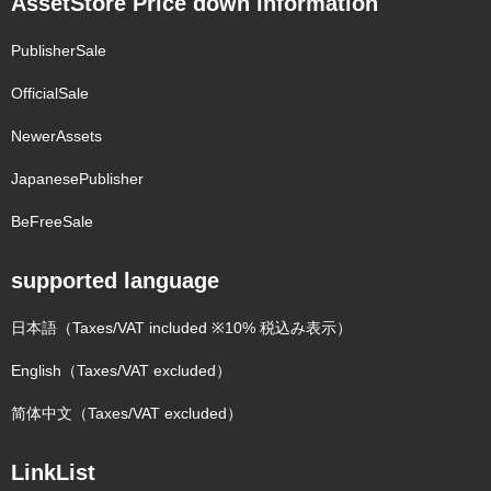
AssetStore Price down information
PublisherSale
OfficialSale
NewerAssets
JapanesePublisher
BeFreeSale
supported language
日本語（Taxes/VAT included ※10% 税込み表示）
English（Taxes/VAT excluded）
简体中文（Taxes/VAT excluded）
LinkList