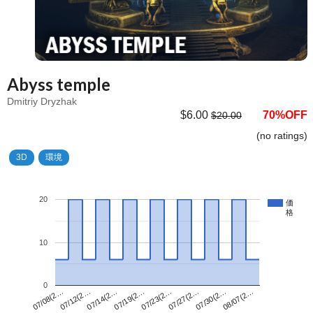
Abyss temple
Dmitriy Dryzhak
$6.00
70%OFF
$20.00
(no ratings)
3D
環境
20
価
格
10
0
07/23(2…
07/08(2…
08/07(2…
07/19(2…
07/30(2…
07/14(2…
07/27(2…
07/12(2…