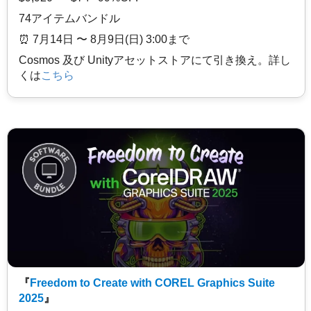
74アイテムバンドル
⏰️ 7月14日 〜 8月9日(日) 3:00まで
Cosmos 及び Unityアセットストアにて引き換え。詳し
くは
こちら
『
Freedom to Create with COREL Graphics Suite
2025
』