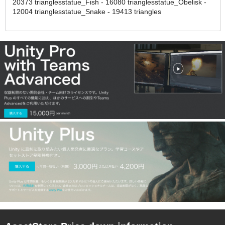
20373 trianglesstatue_Fish - 16080 trianglesstatue_Obelisk -
12004 trianglesstatue_Snake - 19413 triangles