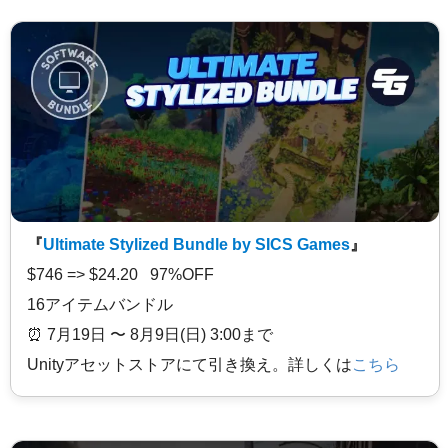
『
Ultimate Stylized Bundle by SICS Games
』
$746 => $24.20 97%OFF
16アイテムバンドル
⏰️ 7月19日 〜 8月9日(日) 3:00まで
Unityアセットストアにて引き換え。詳しくは
こちら