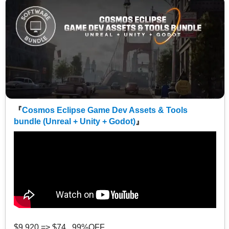
『
Cosmos Eclipse Game Dev Assets & Tools
bundle (Unreal + Unity + Godot)
』
$9,920 => $74 99%OFF