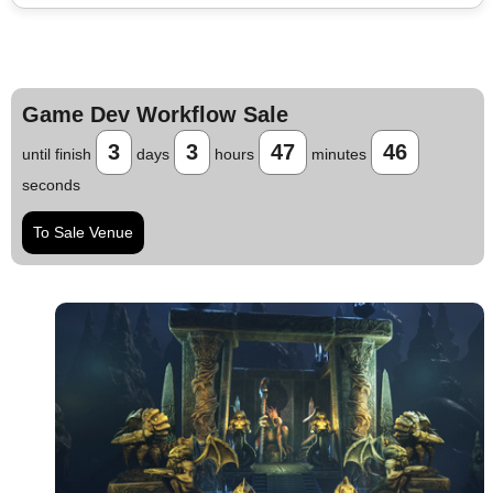
Game Dev Workflow Sale
3
3
47
45
until finish
days
hours
minutes
seconds
To Sale Venue