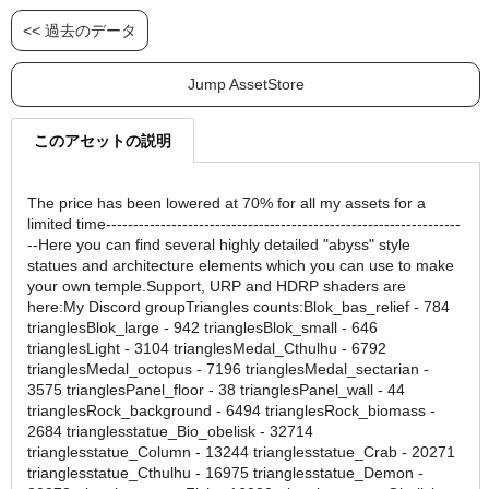
<< 過去のデータ
Jump AssetStore
このアセットの説明
The price has been lowered at 70% for all my assets for a
limited time-----------------------------------------------------------------
--Here you can find several highly detailed "abyss" style
statues and architecture elements which you can use to make
your own temple.Support, URP and HDRP shaders are
here:My Discord groupTriangles counts:Blok_bas_relief - 784
trianglesBlok_large - 942 trianglesBlok_small - 646
trianglesLight - 3104 trianglesMedal_Cthulhu - 6792
trianglesMedal_octopus - 7196 trianglesMedal_sectarian -
3575 trianglesPanel_floor - 38 trianglesPanel_wall - 44
trianglesRock_background - 6494 trianglesRock_biomass -
2684 trianglesstatue_Bio_obelisk - 32714
trianglesstatue_Column - 13244 trianglesstatue_Crab - 20271
trianglesstatue_Cthulhu - 16975 trianglesstatue_Demon -