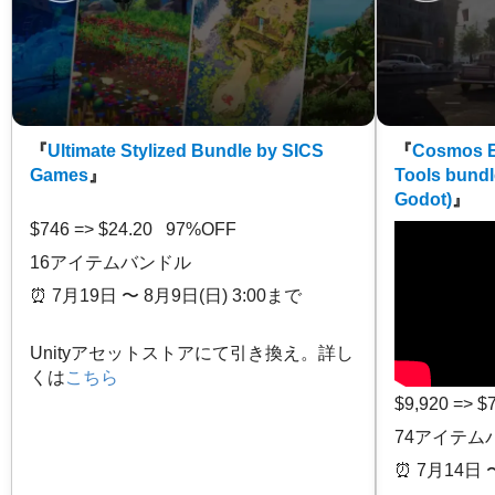
『
Ultimate Stylized Bundle by SICS
『
Cosmos E
Games
』
Tools bundl
Godot)
』
$746 => $24.20 97%OFF
16アイテムバンドル
⏰️ 7月19日 〜 8月9日(日) 3:00まで
Unityアセットストアにて引き換え。詳し
くは
こちら
$9,920 => 
74アイテム
⏰️ 7月14日 