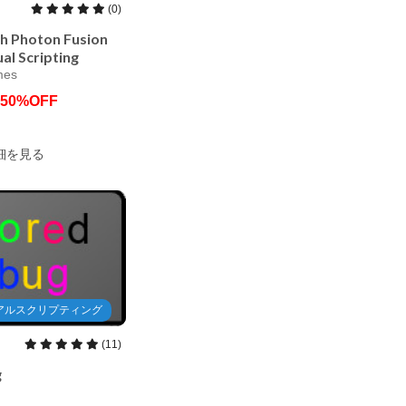
(0)
th Photon Fusion
al Scripting
mes
50%OFF
AssetStore
細を見る
アルスクリプティング
(11)
g