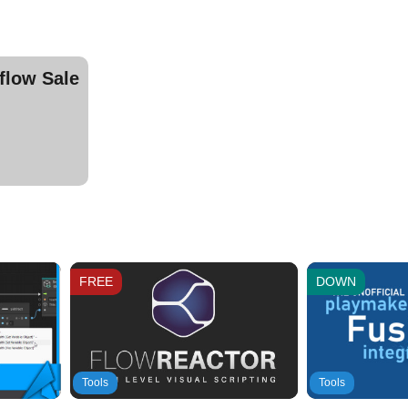
ow Sale
Jump AssetStore
Jump 
FREE
DOWN
Tools
Tools