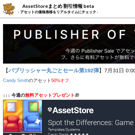
AssetStoreまとめ 割引情報 beta
- アセットの価格推移をリアルタイムにチェック -
【
パブリッシャー丸ごとセール第192弾
】7月31日 0:0
Candy Smith
の
アセット
50%オフ
↓↓↓
今週の
無料アセットプレゼント
🎁