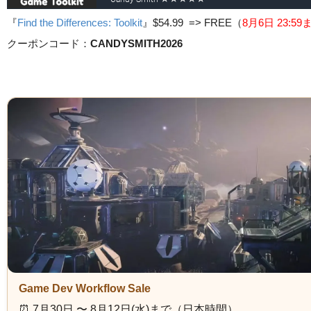
『
Find the Differences: Toolkit
』
$54.99 => FREE
（
8月6日 23
:5
クーポンコード：
CANDYSMITH2026
Game Dev Workflow Sale
⏰️ 7月30日 〜 8月12日(水)まで（日本時間）