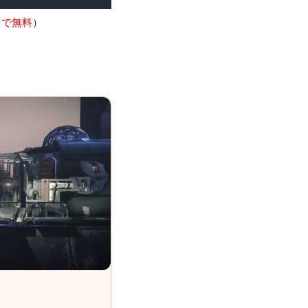
9まで無料
）