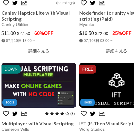
(no ratings)
Canley Haptics Lite with Visual
Node finder for unity vis
Scripting
scripting (Paid)
Canley Utilities
Myanko
$11.00
60%OFF
$16.50
25%OFF
$27.50
$22.00
Jump AssetStore
Jump AssetStore
07月10日 18:00 ~
07月03日 03:00 ~
詳細を見る
詳細を見る
DOWN
FREE
Tools
Tools
(3)
Multiplayer with Visual Scripting
IFT (If-Then Visual Script
Cameron Wills
Worq Studios