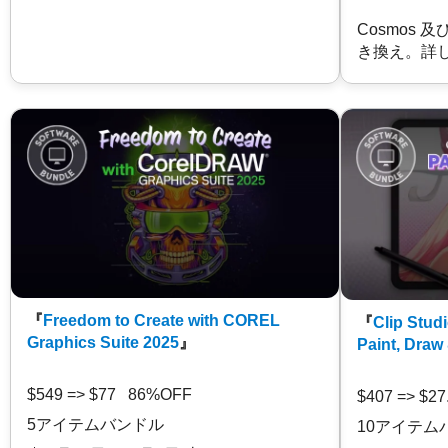
Cosmos 
き換え。詳
『
Freedom to Create with COREL
『
Clip Studi
Graphics Suite 2025
』
Paint, Draw
$549 => $77 86%OFF
$407 => $2
5アイテムバンドル
10アイテム