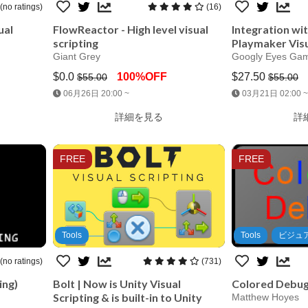
(no ratings)
(16)
ual
FlowReactor - High level visual
Integration wi
scripting
Playmaker Visu
Giant Grey
Googly Eyes Ga
$0.0
100%OFF
$27.50
$55.00
$55.00
Jump AssetStore
Jump 
06月26日 20:00 ~
03月21日 02:00 ~
詳細を見る
詳
FREE
FREE
Tools
Tools
ビジュ
(no ratings)
(731)
ing)
Bolt | Now is Unity Visual
Colored Debu
Scripting & is built-in to Unity
Matthew Hoyes