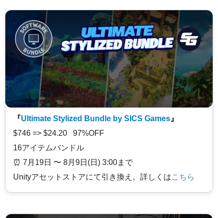
『
Ultimate Stylized Bundle by SICS Games
』
$746 => $24.20 97%OFF
16アイテムバンドル
⏰️ 7月19日 〜 8月9日(日) 3:00まで
Unityアセットストアにて引き換え。詳しくは
こちら