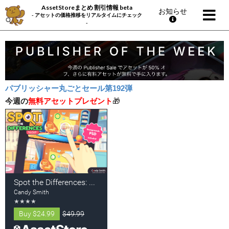
AssetStoreまとめ 割引情報 beta
お知らせ
- アセットの価格推移をリアルタイムにチェック
-
パブリッシャー丸ごとセール第192弾
今週の
無料アセットプレゼント
🎁