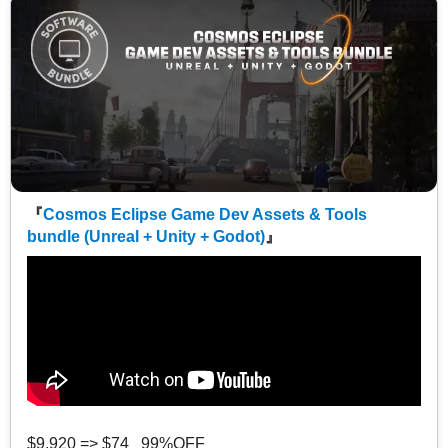
『
Cosmos Eclipse Game Dev Assets & Tools
bundle (Unreal + Unity + Godot)
』
$9,920 => $74 99%OFF